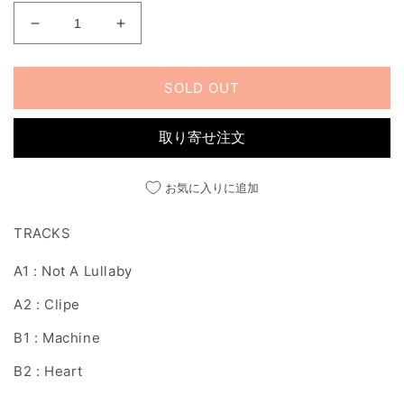
MACHINE
MACHINE
EP
EP
の
の
SOLD OUT
数
数
量
量
を
を
取り寄せ注文
減
増
ら
や
お気に入りに追加
す
す
TRACKS
A1 : Not A Lullaby
A2 : Clipe
B1 : Machine
B2 : Heart