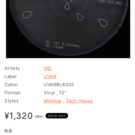
モ
ー
Artists
VID
ダ
Label
UVAR
ル
で
Catno
UVARBLK002
メ
Format
Vinyl
,
12"
デ
ィ
Styles
Minimal
,
Tech House
ア
(1)
通
¥1,320
を
SOLD OUT
(税込)
常
開
く
価
数量
格