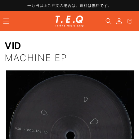
コンテ
一万円以上ご注文の場合は、送料は無料です。
ンツに
ロ
進む
カ
グ
ー
イ
ト
ン
VID
MACHINE EP
商品情
報にス
キップ