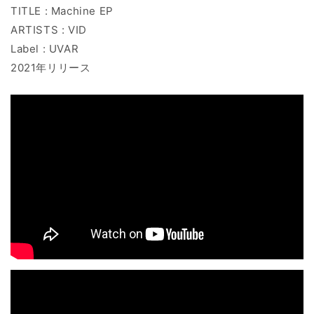
TITLE : Machine EP
ARTISTS : VID
Label : UVAR
2021年リリース