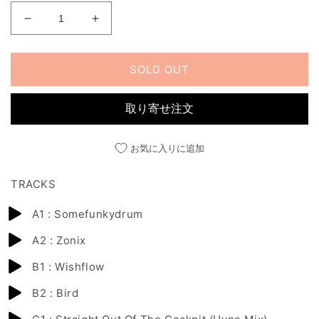
1991-
1991-
1995
1995
の
の
SOLD OUT
数
数
量
量
を
を
取り寄せ注文
減
増
ら
や
お気に入りに追加
す
す
TRACKS
A1 : Somefunkydrum
A2 : Zonix
B1 : Wishflow
B2 : Bird