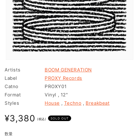
モ
ー
Artists
BOOM GENERATION
ダ
Label
PROXY Records
ル
で
Catno
PROXY01
メ
Format
Vinyl
,
12"
デ
ィ
Styles
House
,
Techno
,
Breakbeat
ア
(1)
通
¥3,380
を
SOLD OUT
(税込)
常
開
く
価
数量
格