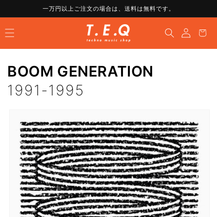
コンテ
一万円以上ご注文の場合は、送料は無料です。
ンツに
ロ
進む
カ
グ
ー
イ
ト
ン
BOOM GENERATION
1991-1995
商品情
報にス
キップ