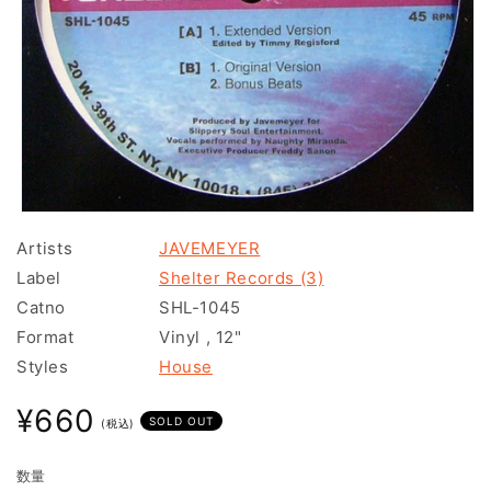
モ
ー
Artists
JAVEMEYER
ダ
Label
Shelter Records (3)
ル
で
Catno
SHL-1045
メ
Format
Vinyl
,
12"
デ
ィ
Styles
House
ア
(1)
通
¥660
を
SOLD OUT
(税込)
常
開
く
価
数量
格