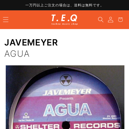
コンテ
一万円以上ご注文の場合は、送料は無料です。
ンツに
ロ
進む
カ
グ
ー
イ
ト
ン
JAVEMEYER
AGUA
商品情
報にス
キップ