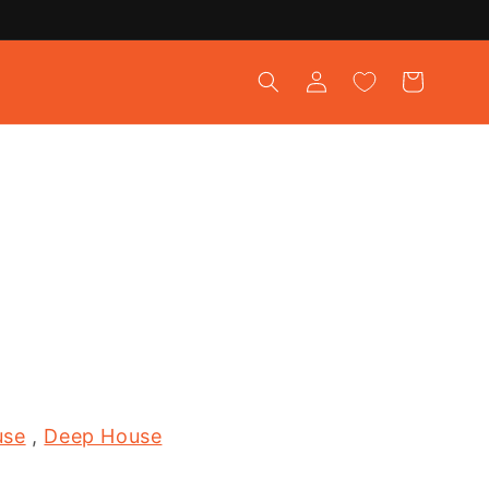
ロ
カ
グ
ー
イ
ト
ン
use
,
Deep House