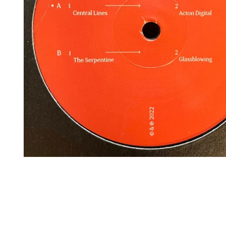
モ
ー
ダ
ル
で
メ
デ
ィ