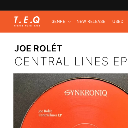
コンテ
ンツに
進む
GENRE
NEW RELEASE
USED
JOE ROLÉT
CENTRAL LINES EP
商品情
報にス
キップ