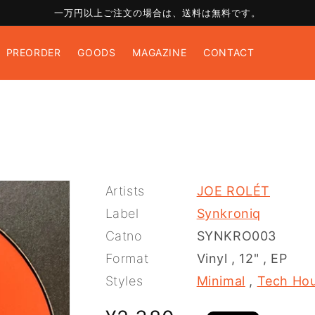
一万円以上ご注文の場合は、送料は無料です。
PREORDER
GOODS
MAGAZINE
CONTACT
Artists
JOE ROLÉT
Label
Synkroniq
Catno
SYNKRO003
Format
Vinyl
,
12"
,
EP
Styles
Minimal
,
Tech Ho
通