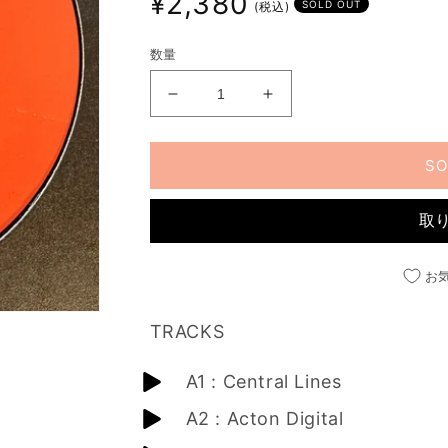
¥2,380
SOLD OUT
(税込)
常
価
数量
格
CENTRAL
CENTRAL
LINES
LINES
EP
EP
SO
の
の
数
数
量
量
取
を
を
減
増
お
ら
や
す
す
TRACKS
A1 : Central Lines
A2 : Acton Digital