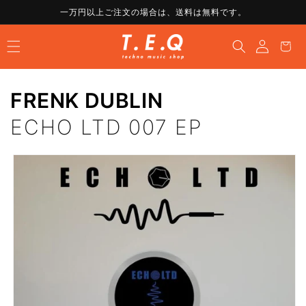
コンテ
一万円以上ご注文の場合は、送料は無料です。
ンツに
ロ
進む
カ
グ
ー
イ
ト
ン
FRENK DUBLIN
ECHO LTD 007 EP
商品情
報にス
キップ