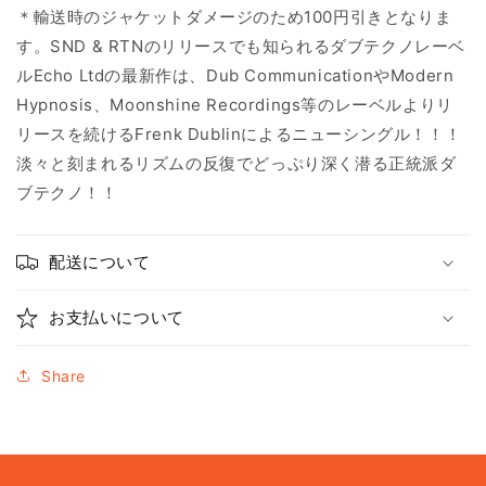
＊輸送時のジャケットダメージのため100円引きとなりま
す。SND & RTN
のリリースでも知られるダブテクノレーベ
ル
Echo Ltd
の最新作は、
Dub Communication
や
Modern
Hypnosis
、
Moonshine Recordings
等のレーベルよりリ
リースを続ける
Frenk Dublin
によるニューシングル！！！
淡々と刻まれるリズムの反復でどっぷり深く潜る正統派ダ
ブテクノ！！
配送について
お支払いについて
Share