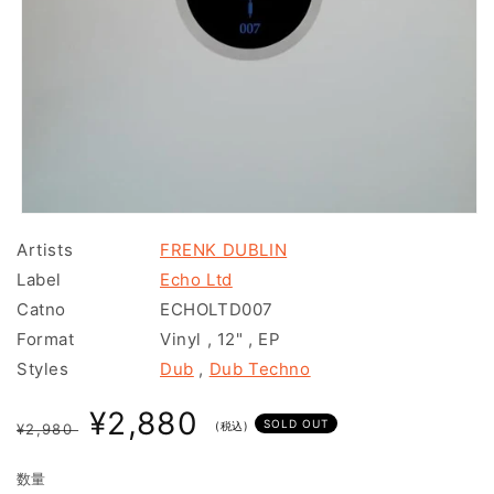
モ
ー
Artists
FRENK DUBLIN
ダ
Label
Echo Ltd
ル
で
Catno
ECHOLTD007
メ
Format
Vinyl
,
12"
,
EP
デ
ィ
Styles
Dub
,
Dub Techno
ア
(1)
通
セ
¥2,880
を
SOLD OUT
(税込)
¥2,980
常
開
ー
く
価
ル
数量
格
価