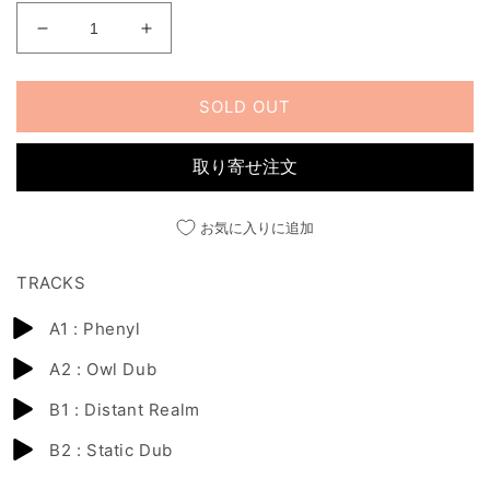
格
ECHO
ECHO
LTD
LTD
007
007
EP
EP
SOLD OUT
の
の
数
数
取り寄せ注文
量
量
を
を
お気に入りに追加
減
増
ら
や
TRACKS
す
す
A1 : Phenyl
A2 : Owl Dub
B1 : Distant Realm
B2 : Static Dub