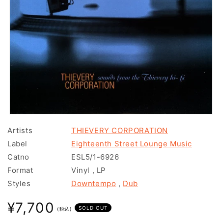
モ
ー
Artists
THIEVERY CORPORATION
ダ
Label
Eighteenth Street Lounge Music
ル
で
Catno
ESL5/1-6926
メ
Format
Vinyl
,
LP
デ
ィ
Styles
Downtempo
,
Dub
ア
(1)
通
¥7,700
を
SOLD OUT
(税込)
常
開