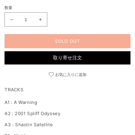
く
価
数量
格
SOUNDS
SOUNDS
FROM
FROM
THE
THE
THIEVERY
THIEVERY
SOLD OUT
HI-
HI-
FI
FI
取り寄せ注文
の
の
数
数
量
量
お気に入りに追加
を
を
減
増
TRACKS
ら
や
A1 : A Warning
す
す
A2 : 2001 Spliff Odyssey
A3 : Shaolin Satellite