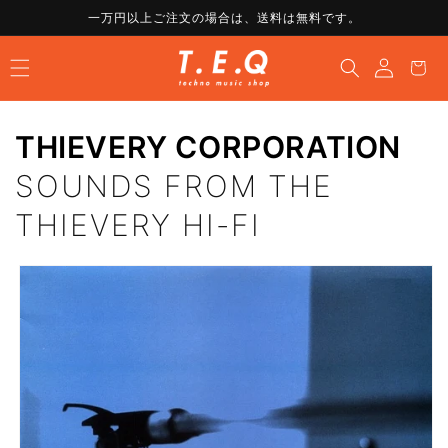
コンテ
一万円以上ご注文の場合は、送料は無料です。
ンツに
ロ
進む
カ
グ
ー
イ
ト
ン
THIEVERY CORPORATION
SOUNDS FROM THE
THIEVERY HI-FI
商品情
報にス
キップ