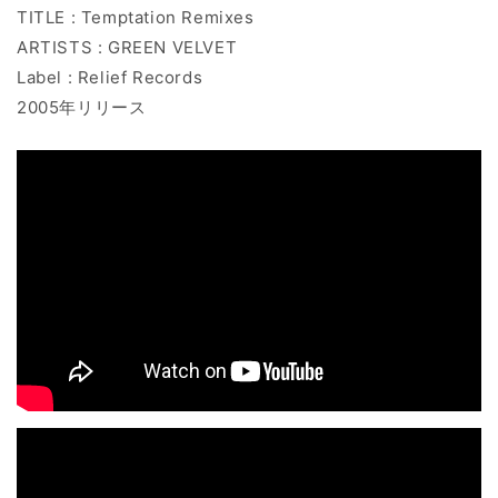
TITLE : Temptation Remixes
ARTISTS : GREEN VELVET
Label : Relief Records
2005年リリース