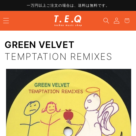
コンテ
一万円以上ご注文の場合は、送料は無料です。
ンツに
ロ
進む
カ
グ
ー
イ
ト
ン
GREEN VELVET
TEMPTATION REMIXES
商品情
報にス
キップ