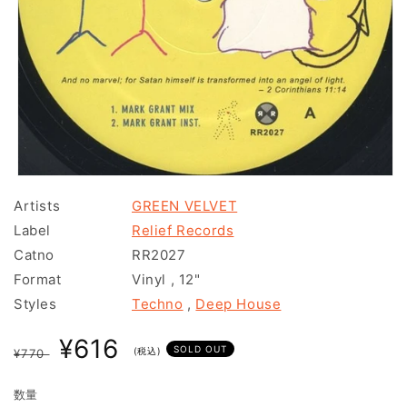
モ
ー
Artists
GREEN VELVET
ダ
Label
Relief Records
ル
で
Catno
RR2027
メ
Format
Vinyl
,
12"
デ
ィ
Styles
Techno
,
Deep House
ア
(1)
通
セ
¥616
を
SOLD OUT
(税込)
¥770
常
開
ー
く
価
ル
数量
格
価