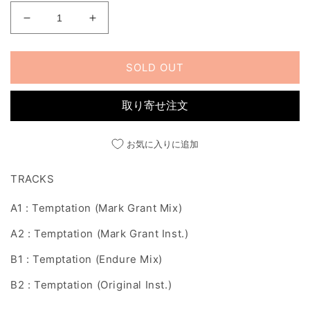
格
TEMPTATION
TEMPTATION
REMIXES
REMIXES
の
の
SOLD OUT
数
数
量
量
を
を
取り寄せ注文
減
増
ら
や
お気に入りに追加
す
す
TRACKS
A1 : Temptation (Mark Grant Mix)
A2 : Temptation (Mark Grant Inst.)
B1 : Temptation (Endure Mix)
B2 : Temptation (Original Inst.)