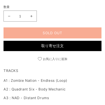
く
価
数量
格
KRANKE
KRANKE
MUSIQUE
MUSIQUE
IST
IST
SCHÖN
SCHÖN
SOLD OUT
(VOLUME
(VOLUME
TWO)
TWO)
取り寄せ注文
の
の
数
数
量
量
お気に入りに追加
を
を
減
増
TRACKS
ら
や
A1 : Zombie Nation - Endless (Loop)
す
す
A2 : Quadrant Six - Body Mechanic
A3 : NAD - Distant Drums