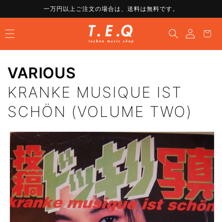
コンテ
一万円以上ご注文の場合は、送料は無料です。
ンツに
ロ
進む
カ
グ
ー
イ
ト
ン
VARIOUS
KRANKE MUSIQUE IST
SCHÖN (VOLUME TWO)
商品情
報にス
キップ