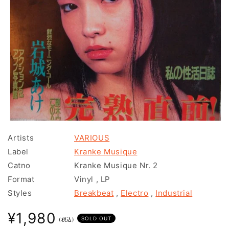
モ
ー
Artists
VARIOUS
ダ
Label
Kranke Musique
ル
で
Catno
Kranke Musique Nr. 2
メ
Format
Vinyl
,
LP
デ
ィ
Styles
Breakbeat
,
Electro
,
Industrial
ア
(1)
通
¥1,980
を
SOLD OUT
(税込)
常
開