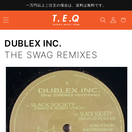
コンテ
一万円以上ご注文の場合は、送料は無料です。
ンツに
ロ
進む
カ
グ
ー
イ
ト
ン
DUBLEX INC.
THE SWAG REMIXES
商品情
報にス
キップ