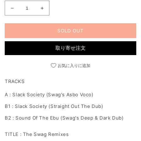
THE
THE
SWAG
SWAG
REMIXES
REMIXES
SOLD OUT
の
の
数
数
量
量
取り寄せ注文
を
を
減
増
お気に入りに追加
ら
や
す
す
TRACKS
A : Slack Society (Swag's Asbo Voco)
B1 : Slack Society (Straight Out The Dub)
B2 : Sound Of The Ebu (Swag's Deep & Dark Dub)
TITLE : The Swag Remixes