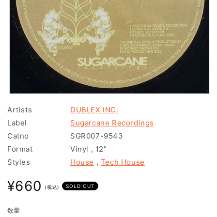
モ
ー
Artists
DUBLEX INC.
ダ
Label
Sugarcane Recordings
ル
で
Catno
SGR007-9543
メ
Format
Vinyl
,
12"
デ
ィ
Styles
House
,
Tech House
ア
(1)
通
¥660
を
SOLD OUT
(税込)
常
開
く
価
数量
格