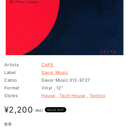
モ
ー
Artists
CAPE
ダ
Label
Savor Music
ル
で
Catno
Savor Music 012-9727
メ
Format
Vinyl
,
12"
デ
ィ
Styles
House
,
Tech House
,
Techno
ア
(1)
通
¥2,200
を
SOLD OUT
(税込)
常
開
く
価
数量
格