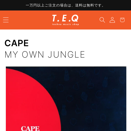
コンテ
一万円以上ご注文の場合は、送料は無料です。
ンツに
ロ
進む
カ
グ
ー
イ
ト
ン
CAPE
MY OWN JUNGLE
商品情
報にス
キップ