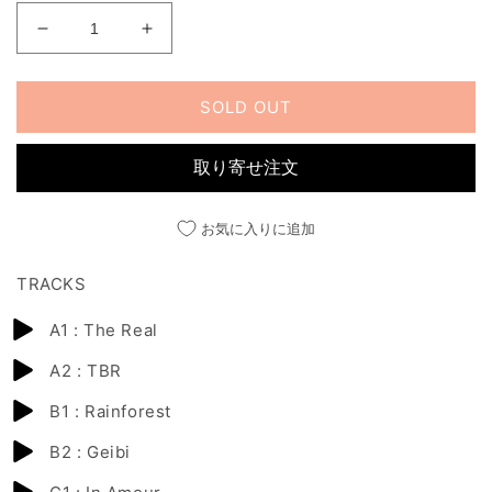
MY
MY
OWN
OWN
JUNGLE
JUNGLE
SOLD OUT
の
の
数
数
量
量
取り寄せ注文
を
を
減
増
お気に入りに追加
ら
や
す
す
TRACKS
A1 : The Real
A2 : TBR
B1 : Rainforest
B2 : Geibi