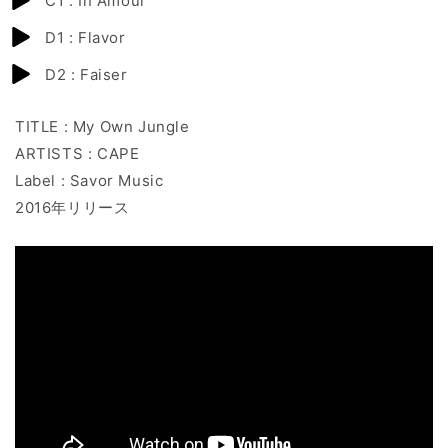
C1 : In Amour
D1 : Flavor
D2 : Faiser
TITLE : My Own Jungle
ARTISTS : CAPE
Label : Savor Music
2016年リリース