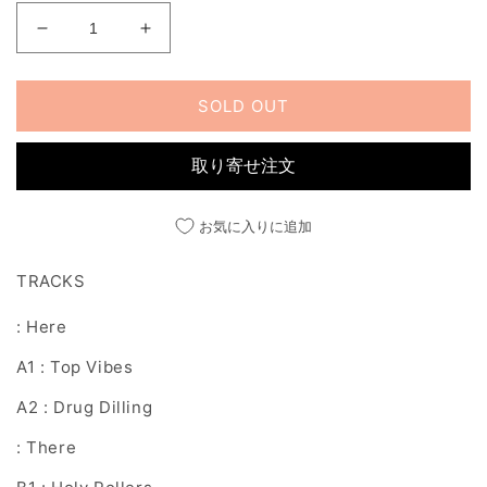
DRUG
DRUG
DILLING
DILLING
の
の
SOLD OUT
数
数
量
量
を
を
取り寄せ注文
減
増
ら
や
お気に入りに追加
す
す
TRACKS
: Here
A1 : Top Vibes
A2 : Drug Dilling
: There