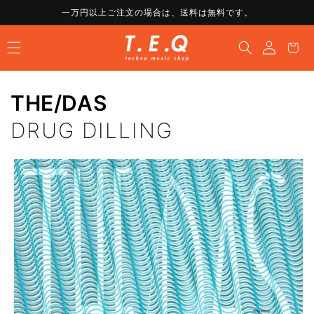
コンテ
一万円以上ご注文の場合は、送料は無料です。
ンツに
ロ
進む
カ
グ
ー
イ
ト
ン
THE/DAS
DRUG DILLING
商品情
報にス
キップ