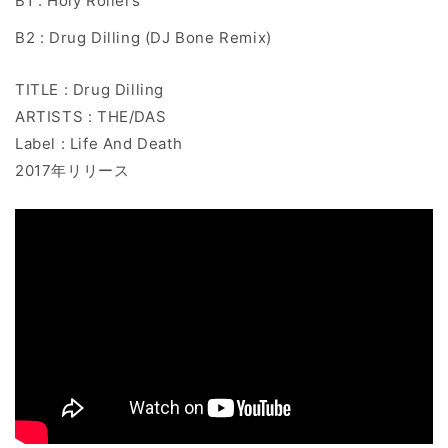
B1 : Holy Rollers
B2 : Drug Dilling (DJ Bone Remix)
TITLE : Drug Dilling
ARTISTS : THE/DAS
Label : Life And Death
2017年リリース