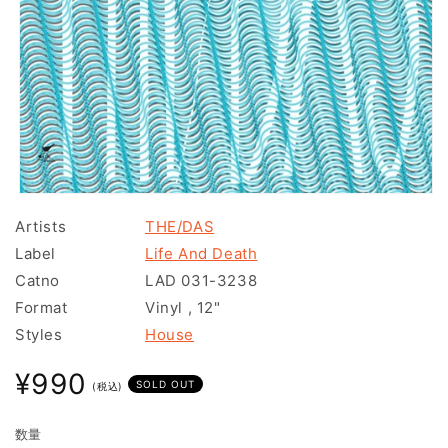
モ
ー
Artists
THE/DAS
ダ
Label
Life And Death
ル
で
Catno
LAD 031-3238
メ
Format
Vinyl
,
12"
デ
ィ
Styles
House
ア
(1)
通
¥990
を
SOLD OUT
(税込)
常
開
く
価
数量
格