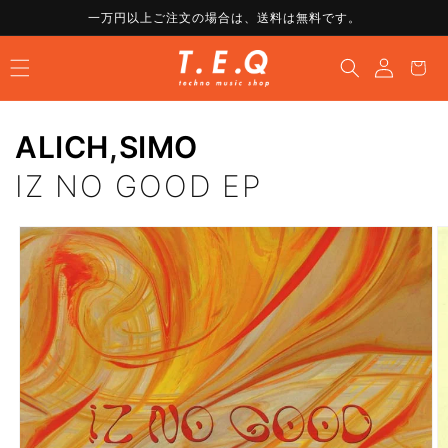
コンテ
一万円以上ご注文の場合は、送料は無料です。
ンツに
ロ
進む
カ
グ
ー
イ
ト
ン
ALICH
,
SIMO
IZ NO GOOD EP
商品情
報にス
キップ