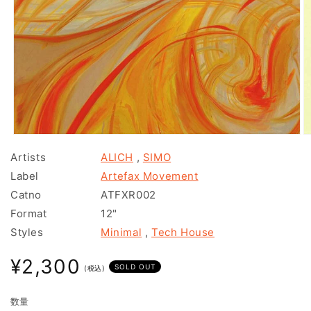
モ
ー
Artists
ALICH
,
SIMO
ダ
Label
Artefax Movement
ル
で
Catno
ATFXR002
メ
Format
12"
デ
ィ
Styles
Minimal
,
Tech House
ア
(1)
(2
通
¥2,300
を
SOLD OUT
(税込)
常
開
く
価
数量
格