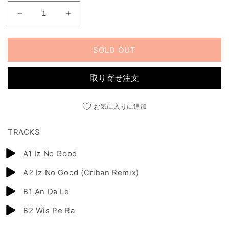
IZ
IZ
NO
NO
GOOD
GOOD
EP
EP
SOLD OUT
の
の
数
数
取り寄せ注文
量
量
を
を
お気に入りに追加
減
増
ら
や
TRACKS
す
す
A1 Iz No Good
A2 Iz No Good (Crihan Remix)
B1 An Da Le
B2 Wis Pe Ra