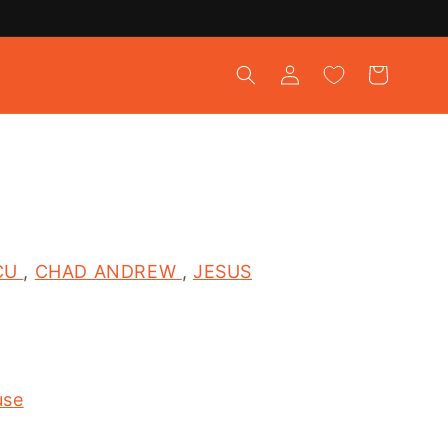
ロ
カ
グ
ー
イ
ト
ン
CU
,
CHAD ANDREW
,
JESUS
use