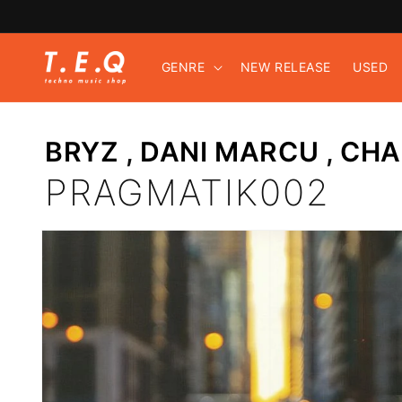
コンテ
ンツに
進む
GENRE
NEW RELEASE
USED
BRYZ
,
DANI MARCU
,
CHA
PRAGMATIK002
商品情
報にス
キップ