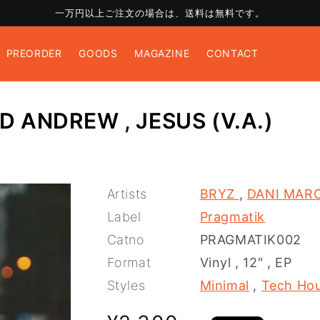
一万円以上ご注文の場合は、送料は無料です。
PREORDER
GOODS
MAGAZINE
CONTACT
D ANDREW
,
JESUS
(
V.A.
)
Artists
BRYZ
,
DANI MAR
Label
Pragmatik
Catno
PRAGMATIK002
Format
Vinyl
,
12"
,
EP
Styles
Minimal
,
Tech Ho
通