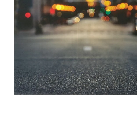
モ
ー
ダ
ル
で
メ
デ
ィ