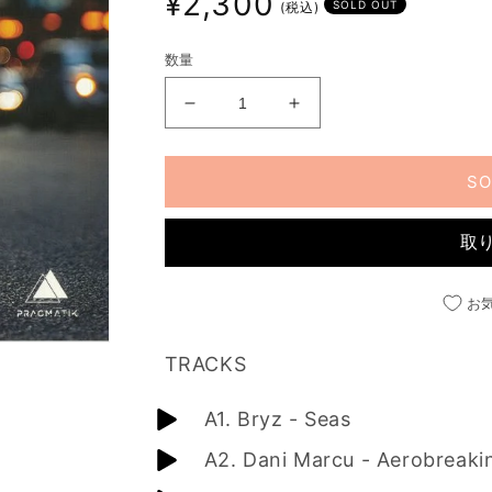
¥2,300
SOLD OUT
(税込)
常
価
数量
格
PRAGMATIK002
PRAGMATIK002
の
の
数
数
SO
量
量
を
を
取
減
増
ら
や
す
す
お
TRACKS
A1. Bryz - Seas
A2. Dani Marcu - Aerobreaki