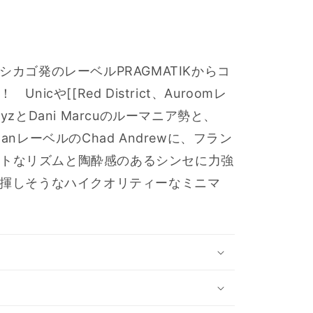
カゴ発のレーベルPRAGMATIKからコ
cや[[Red District、Auroomレ
とDani Marcuのルーマニア勢と、
s、MoanレーベルのChad Andrewに、フラン
タイトなリズムと陶酔感のあるシンセに力強
揮しそうなハイクオリティーなミニマ