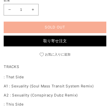
く
格
SEXUALITY
SEXUALITY
(2023
(2023
REMIXES)
REMIXES)
SOLD OUT
の
の
数
数
量
量
取り寄せ注文
を
を
減
増
お気に入りに追加
ら
や
す
す
TRACKS
: That Side
A1 : Sexuality (Soul Mass Transit System Remix)
A2 : Sexuality (Conspiracy Dubz Remix)
: This Side