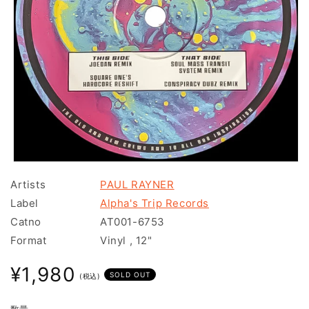
モ
ー
Artists
PAUL RAYNER
ダ
Label
Alpha's Trip Records
ル
で
Catno
AT001-6753
メ
Format
Vinyl
,
12"
デ
ィ
通
ア
¥1,980
SOLD OUT
(税込)
(1)
常
を
価
開
数量