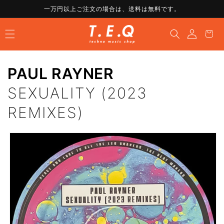
コンテ
一万円以上ご注文の場合は、送料は無料です。
ンツに
ロ
進む
カ
グ
ー
イ
ト
ン
PAUL RAYNER
SEXUALITY (2023
REMIXES)
商品情
報にス
キップ