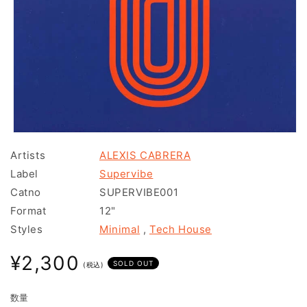
モ
ー
Artists
ALEXIS CABRERA
ダ
Label
Supervibe
ル
で
Catno
SUPERVIBE001
メ
Format
12"
デ
ィ
Styles
Minimal
,
Tech House
ア
(1)
通
¥2,300
を
SOLD OUT
(税込)
常
開
く
価
数量
格