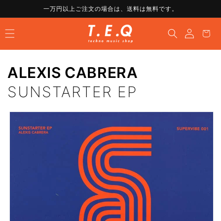
コンテ
一万円以上ご注文の場合は、送料は無料です。
ンツに
ロ
進む
カ
グ
ー
イ
ト
ン
ALEXIS CABRERA
SUNSTARTER EP
商品情
報にス
キップ