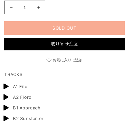
SUNSTARTER
SUNSTARTER
EP
EP
の
の
SOLD OUT
数
数
量
量
を
を
取り寄せ注文
減
増
ら
や
お気に入りに追加
す
す
TRACKS
A1 Filo
A2 Fjord
B1 Approach
B2 Sunstarter