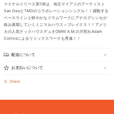
ァイナルリリース第
1
弾は、地元マイアミのアーティスト
San Dee
と
TMD
のコラボレーションシングル！！躍動する
ベースラインと軽やかなドラムワークにアナログシンセが
絡み展開していくミニマルハウス～ブレイクス！！アメリ
カの人気テックハウスデュオ
OMNI A.M.
の片割れ
Adam
Collins
によるリミックスワークも秀逸！！
配送について
お支払いについて
Share