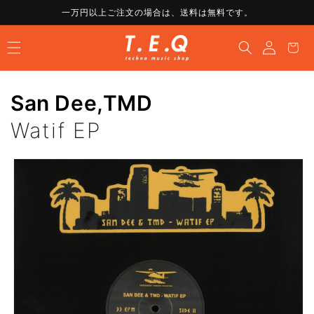
コンテ
一万円以上ご注文の場合は、送料は無料です。
ンツに
ロ
進む
カ
グ
ー
イ
ト
ン
San Dee
,
TMD
Watif EP
商品情
報にス
キップ