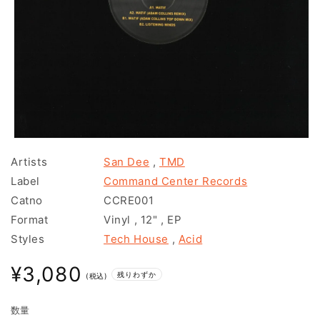
モ
ー
Artists
San Dee
,
TMD
ダ
Label
Command Center Records
ル
で
Catno
CCRE001
メ
Format
Vinyl
,
12"
,
EP
デ
ィ
Styles
Tech House
,
Acid
ア
(1)
通
¥3,080
を
残りわずか
(税込)
常
開
く
価
数量
格